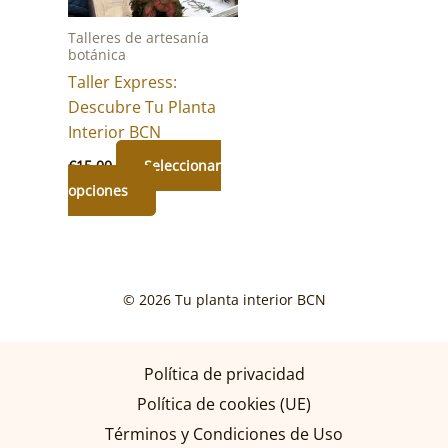
elegir
en
Talleres de artesanía
en
la
botánica
la
página
Taller Express:
página
de
Descubre Tu Planta
de
producto
Interior BCN
producto
€
15.00
Seleccionar
Este
opciones
producto
tiene
múltiples
variantes.
© 2026 Tu planta interior BCN
Las
opciones
se
Política de privacidad
pueden
Política de cookies (UE)
elegir
Términos y Condiciones de Uso
en