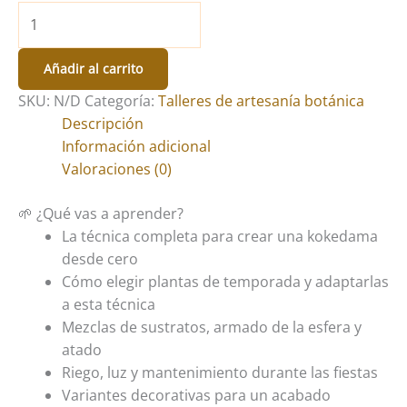
Taller
de
Kokedamas
Añadir al carrito
de
SKU:
N/D
Categoría:
Talleres de artesanía botánica
Navidad
Descripción
con
Información adicional
plantas
Valoraciones (0)
de
temporada
🌱 ¿Qué vas a aprender?
en
La técnica completa para crear una kokedama
Barcelona
desde cero
cantidad
Cómo elegir plantas de temporada y adaptarlas
a esta técnica
Mezclas de sustratos, armado de la esfera y
atado
Riego, luz y mantenimiento durante las fiestas
Variantes decorativas para un acabado