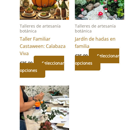
Talleres de artesanía
Talleres de artesanía
botánica
botánica
Taller Familiar
Jardín de hadas en
Castaween: Calabaza
familia
Viva
€
35.00
Seleccionar
Este
€
35.00
Seleccionar
opciones
Este
producto
opciones
producto
tiene
tiene
múltiples
múltiples
variantes.
variantes.
Las
Las
opciones
opciones
se
se
pueden
pueden
elegir