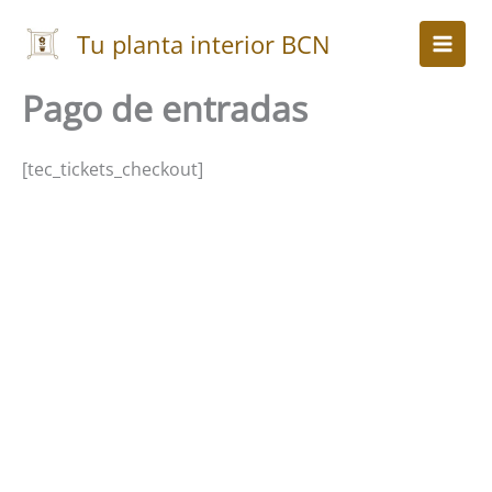
Ir
al
Tu planta interior BCN
contenido
Pago de entradas
[tec_tickets_checkout]