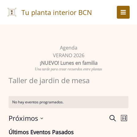
Ir
al
Tu planta interior BCN
contenido
Agenda
VERANO 2026
¡NUEVO! Lunes en familia
Una tarde para crear recuerdos entre plantas
Taller de jardin de mesa
No hay eventos programados.
Próximos
Navegación
Naveg
Buscar
Lista
de
de
Selecciona
Últimos Eventos Pasados
búsqueda
vistas
la