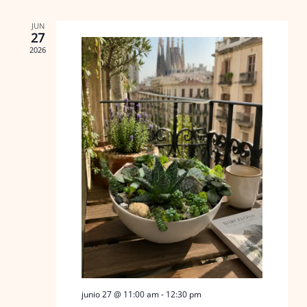
y
de
fecha.
vistas
Event
JUN
27
de
2026
Eventos
junio 27 @ 11:00 am
-
12:30 pm