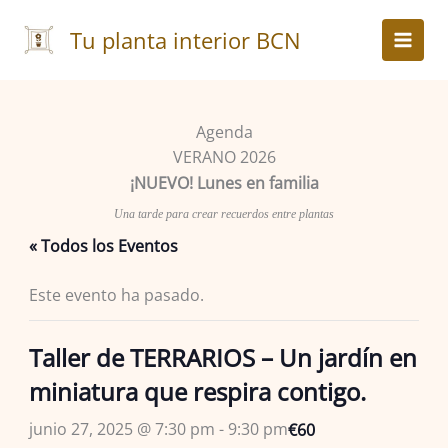
Ir
al
Tu planta interior BCN
contenido
Agenda
VERANO 2026
¡NUEVO! Lunes en familia
Una tarde para crear recuerdos entre plantas
« Todos los Eventos
Este evento ha pasado.
Taller de TERRARIOS – Un jardín en
miniatura que respira contigo.
junio 27, 2025 @ 7:30 pm
-
9:30 pm
€60