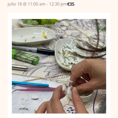
julio 18 @ 11:00 am
-
12:30 pm
€35