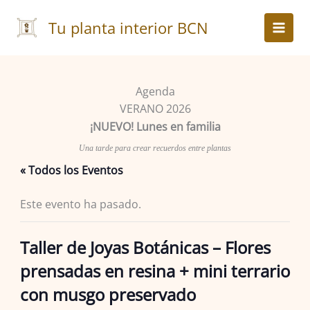
Ir
al
Tu planta interior BCN
contenido
Agenda
VERANO 2026
¡NUEVO! Lunes en familia
Una tarde para crear recuerdos entre plantas
« Todos los Eventos
Este evento ha pasado.
Taller de Joyas Botánicas – Flores
prensadas en resina + mini terrario
con musgo preservado